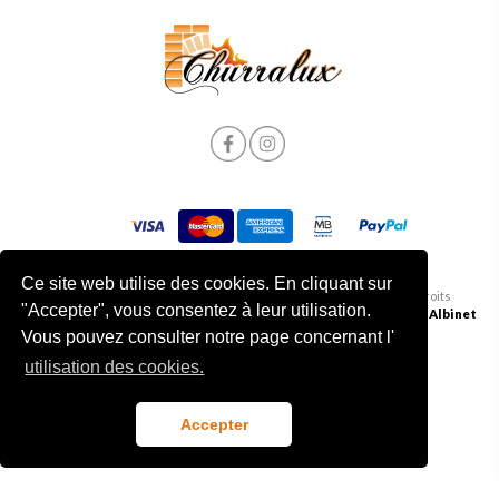
Ce site web utilise des cookies. En cliquant sur
Politique de Confidentialité et de Cookies
|
© 2026 Churralux. Tous droits
"Accepter", vous consentez à leur utilisation.
Termes et conditions
| Livre des plaintes
réservés | Développé par
Albinet
Vous pouvez consulter notre page concernant l'
utilisation des cookies.
Accepter