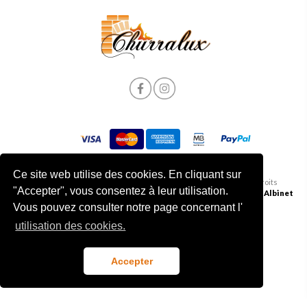
Ce site web utilise des cookies. En cliquant sur
Politique de Confidentialité et de Cookies
|
© 2026 Churralux. Tous droits
"Accepter", vous consentez à leur utilisation.
Termes et conditions
| Livre des plaintes
réservés | Développé par
Albinet
Vous pouvez consulter notre page concernant l'
utilisation des cookies.
Accepter