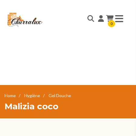
0
Home
Hygiène
Gel Douche
Malizia coco