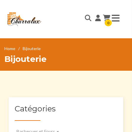
0
Home
Bijouterie
Bijouterie
Catégories
Barbecues et Fours