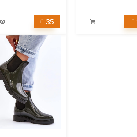
€
35
€