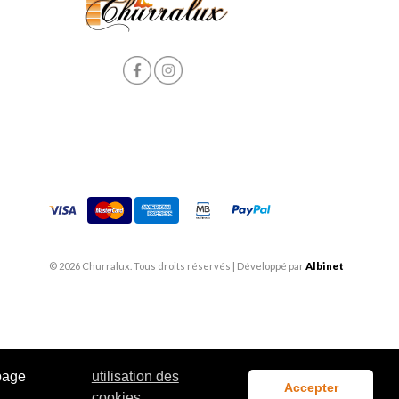
© 2026 Churralux. Tous droits réservés | Développé par
Albinet
 page
utilisation des
Accepter
cookies.