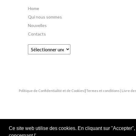
Home
Qui nous sommes
Nouvelles
Contacts
Fourni par
Politique de Confidentialité et de Cookies
|
Termes et conditions
| Livre de
Ce site web utilise des cookies. En cliquant sur "Accepter"
concernant l'